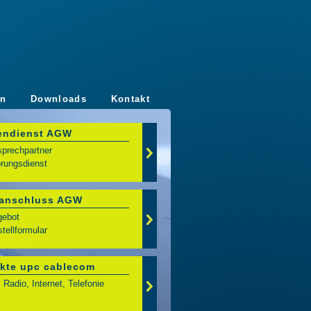
en
Downloads
Kontakt
endienst AGW
sprechpartner
örungsdienst
anschluss AGW
gebot
tellformular
kte upc cablecom
 Radio, Internet, Telefonie