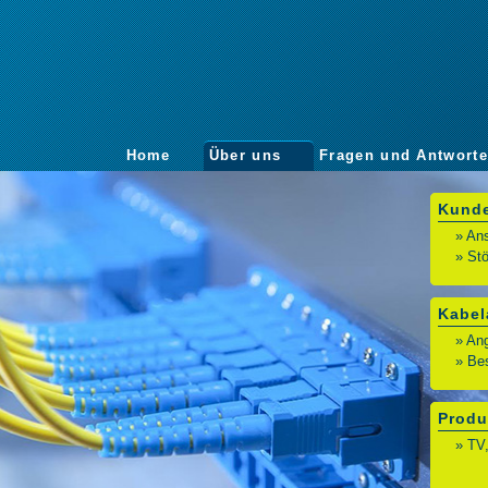
Home
Über uns
Fragen und Antwort
Kund
» An
» St
Kabel
» An
» Bes
Produ
» TV,